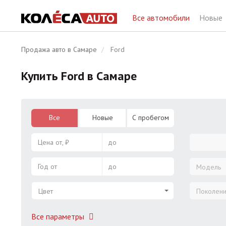
Все автомобили
Новые
Продажа авто в Самаре
Ford
Купить Ford в Самаре
Все
Новые
С пробегом
Цена от, ₽
до
Год от
до
Модель
Цвет
Поколен
Все параметры