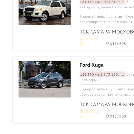
165 349 км,
4.0 АТ 212 л.с.
бенз
4x4, привод полный, цвет белы
5 дверей, левый руль, антибло
электропривод зекрал, климат-к
ТСК САМАРА МОСКОВ
0 отзывов
Ford Kuga
166 370 км,
2.5 АТ 150 л.с.
бенз
цвет серый
5 дверей, левый руль, антибло
обогрев зеркал, круиз-контроль,
ТСК САМАРА МОСКОВ
0 отзывов